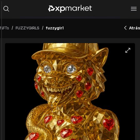
/
/
NFTs
fuzzygirl
Atrás
FUZZYGIRLS