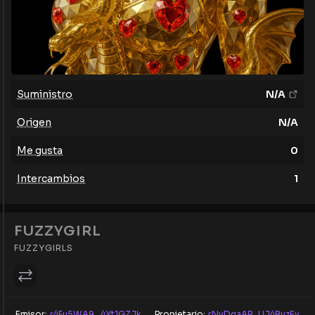
Suministro
N/A
Origen
N/A
Me gusta
0
Intercambios
1
FUZZYGIRL
FUZZYGIRLS
Emisor:
r4Fu5WA9...4Yt1GZJk
Propietario:
rNvDqaAP...UJ4BuzEy