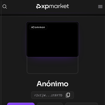
Common
Anónimo
r2cCjW...zt6Y7D