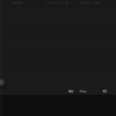
Token
Tenencias
Precio / 24H
0
50
filas
1