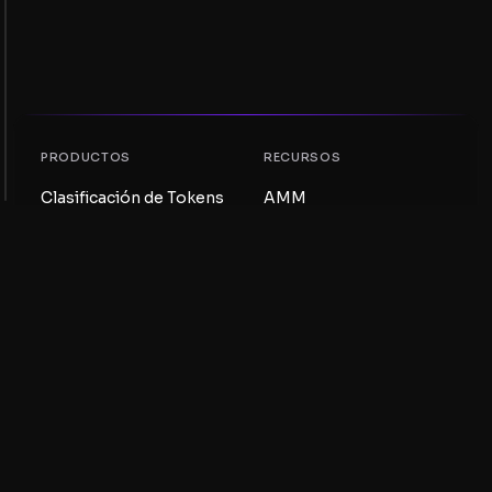
PRODUCTOS
RECURSOS
Clasificación de Tokens
AMM
Clasificación NFT
Blog
Pools AMM
Actualiza tu token
DEX
Intercambio
COMPAÑÍA
APRENDIZAJE
Empleos
Crear una Meme Coin
Términos y condiciones
Crear un Token
Descargo de
Guía de Pools de