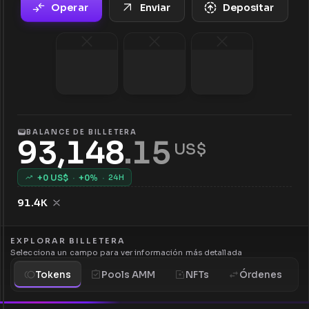
Operar
Enviar
Depositar
BALANCE DE BILLETERA
93,148
.
15
 US$
+
0
US$
·
+
0
%
·
24H
91.4K
EXPLORAR BILLETERA
Selecciona un campo para ver información más detallada
Tokens
Pools AMM
NFTs
Órdenes