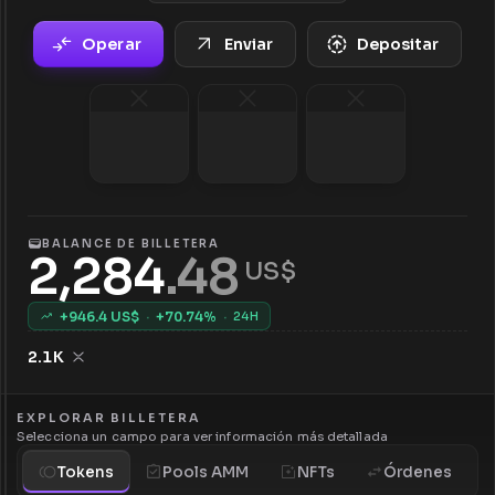
Operar
Enviar
Depositar
BALANCE DE BILLETERA
2,284
.
48
 US$
+
946.4
US$
·
+
70.74
%
·
24H
2.1K
EXPLORAR BILLETERA
Selecciona un campo para ver información más detallada
Tokens
Pools AMM
NFTs
Órdenes