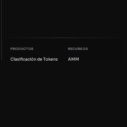
PRODUCTOS
RECURSOS
Clasificación de Tokens
AMM
Clasificación NFT
Blog
Pools AMM
Actualiza tu token
DEX
Intercambio
COMPAÑÍA
APRENDIZAJE
Empleos
Crear una Meme Coin
Términos y condiciones
Crear un Token