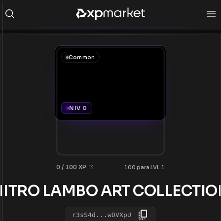
Common
NIV 0
0 / 100 XP
100 para LVL 1
ITRO LAMBO ART COLLECTI
r3sS4d...wDVXpU