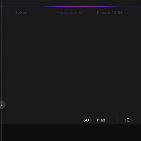
Token
Tenencias
Precio / 24H
0
50
filas
1