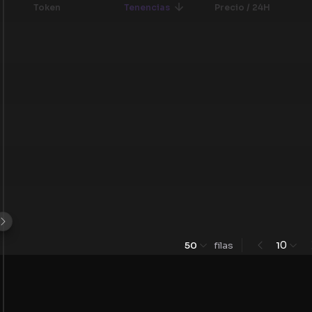
Token
Tenencias
Precio / 24H
0
50
filas
1