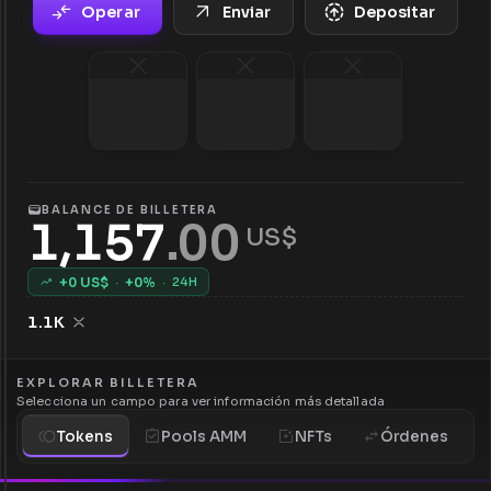
Operar
Enviar
Depositar
BALANCE DE BILLETERA
1,157
.
00
 US$
+
0
US$
·
+
0
%
·
24H
1.1K
EXPLORAR BILLETERA
Selecciona un campo para ver información más detallada
Tokens
Pools AMM
NFTs
Órdenes