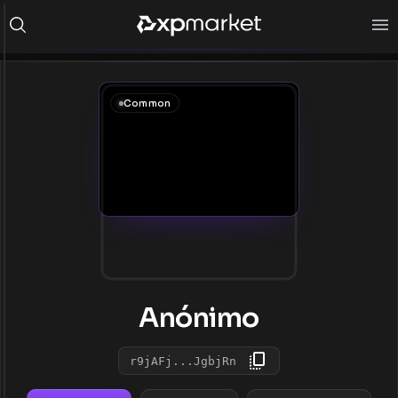
Common
Anónimo
r9jAFj...JgbjRn