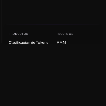
PRODUCTOS
RECURSOS
Clasificación de Tokens
AMM
Clasificación NFT
Blog
Pools AMM
Actualiza tu token
DEX
Intercambio
COMPAÑÍA
APRENDIZAJE
Empleos
Crear una Meme Coin
Términos y condiciones
Crear un Token
Descargo de
Guía de Pools de