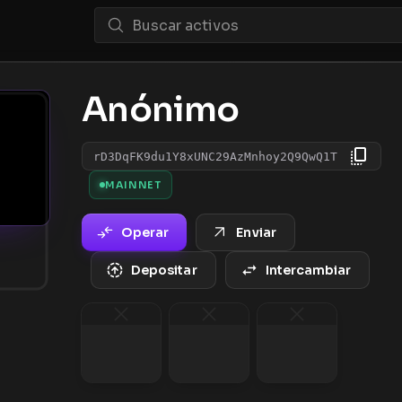
Anónimo
rD3DqFK9du1Y8xUNC29AzMnhoy2Q9QwQ1T
MAINNET
Operar
Enviar
Depositar
Intercambiar