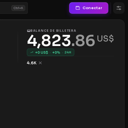
Conectar
Ctrl+K
BALANCE DE BILLETERA
4,823
.
86
 US$
+
0
US$
·
+
0
%
·
24H
4.6K