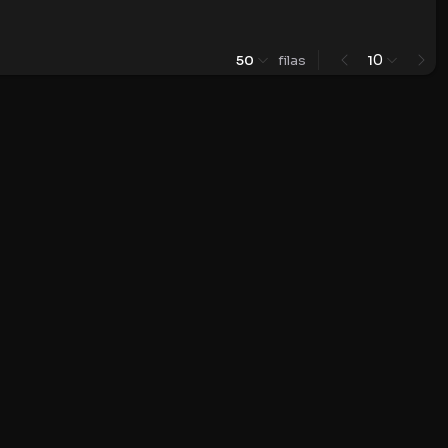
0
50
filas
1