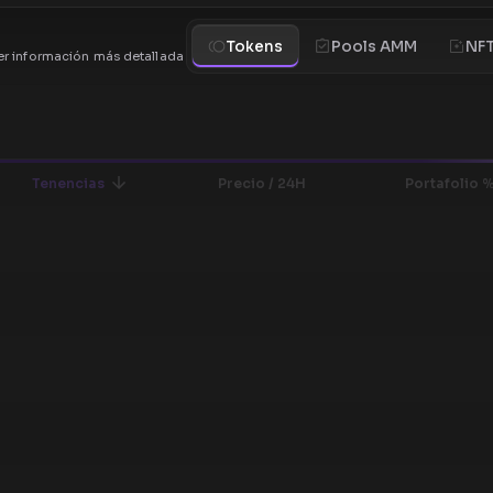
Tokens
Pools AMM
NF
r información más detallada
Tenencias
Precio / 24H
Portafolio 