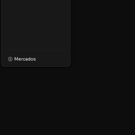
Mercados
XPMarket
Navega por el mundo
facilidad. Descubre, 
tokens en la platafor
ecosistema XRP.