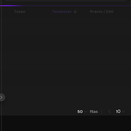
Token
Tenencias
Precio / 24H
0
50
filas
1