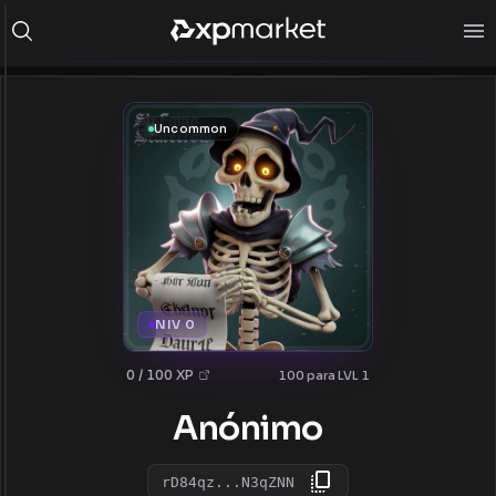
Uncommon
NIV 0
0 / 100 XP
100 para LVL 1
Anónimo
rD84qz...N3qZNN