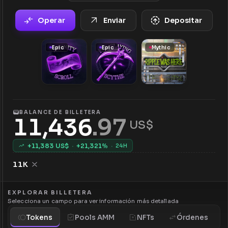
Operar
Enviar
Depositar
Epic
Epic
Mythic
BALANCE DE BILLETERA
11,436
.
97
 US$
+
11,383
US$
·
+
21,321
%
·
24H
11K
EXPLORAR BILLETERA
Selecciona un campo para ver información más detallada
Tokens
Pools AMM
NFTs
Órdenes