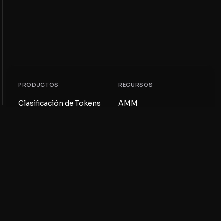
PRODUCTOS
RECURSOS
Clasificación de Tokens
AMM
Clasificación NFT
Blog
Pools AMM
Actualiza tu token
DEX
Intercambio
COMPAÑÍA
APRENDIZAJE
Empleos
Crear una Meme Coin
Términos y condiciones
Crear un Token