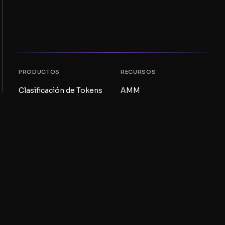
PRODUCTOS
RECURSOS
Clasificación de Tokens
AMM
Clasificación NFT
Blog
Pools AMM
Actualiza tu token
DEX
Intercambio
COMPAÑÍA
APRENDIZAJE
Empleos
Crear una Meme Coin
Términos y condiciones
Crear un Token
Descargo de
Guía de Pools de