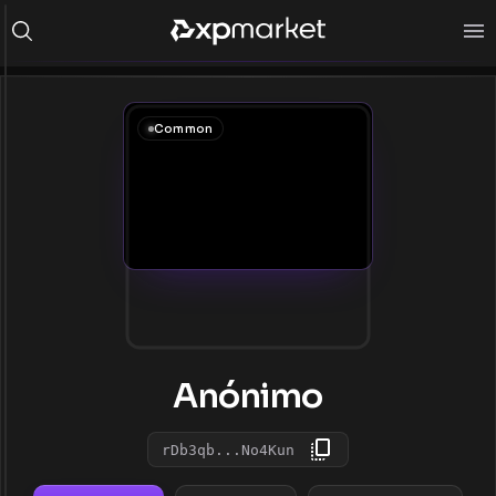
Common
Anónimo
rDb3qb...No4Kun