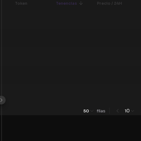
Token
Tenencias
Precio / 24H
0
50
filas
1