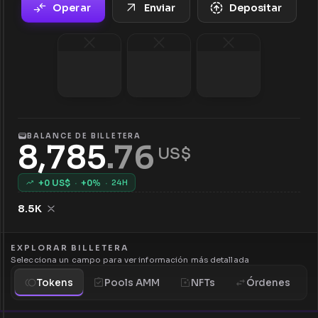
Operar
Enviar
Depositar
BALANCE DE BILLETERA
8,785
.
76
 US$
+
0
US$
·
+
0
%
·
24H
8.5K
EXPLORAR BILLETERA
Selecciona un campo para ver información más detallada
Tokens
Pools AMM
NFTs
Órdenes