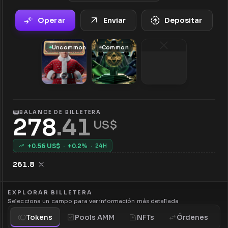
Operar
Enviar
Depositar
Uncommon
Common
BALANCE DE BILLETERA
278
.
41
 US$
+
0.56
US$
·
+
0.2
%
·
24H
261.8
EXPLORAR BILLETERA
Selecciona un campo para ver información más detallada
Tokens
Pools AMM
NFTs
Órdenes