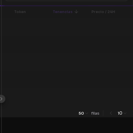
Token
Tenencias
Precio / 24H
0
50
filas
1