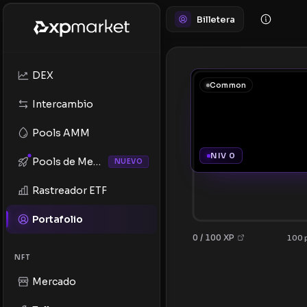
Billetera
DEX
Common
Intercambio
Pools AMM
NIV 0
Pools de Memes
NUEVO
Rastreador ETF
Portafolio
0 / 100 XP
100 p
NFT
Mercado