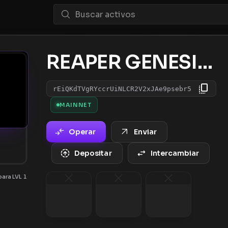
REAPER GENESIS COLLECTION
rEiQKdTVgRYccrUiNLCR2V2xJAe9psebr5
MAINNET
Operar
Enviar
Depositar
Intercambiar
ara LVL 1