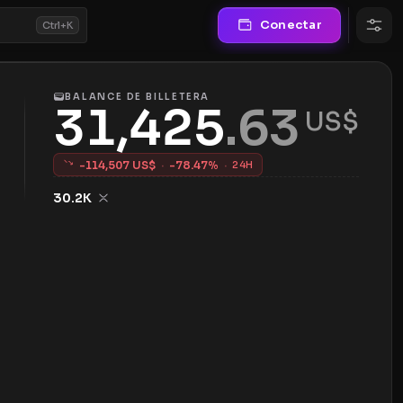
Conectar
Ctrl+K
BALANCE DE BILLETERA
31,425
.
63
 US$
-
114,507
US$
·
-
78.47
%
·
24H
30.2K