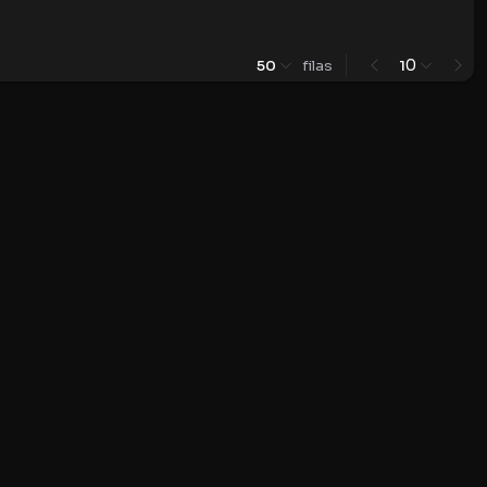
0
50
filas
1