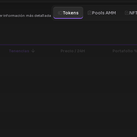
Tokens
Pools AMM
NF
r información más detallada
Tenencias
Precio / 24H
Portafolio 