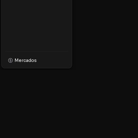
Mercados
XPMarket
Navega por el mundo
facilidad. Descubre, 
tokens en la platafor
ecosistema XRP.