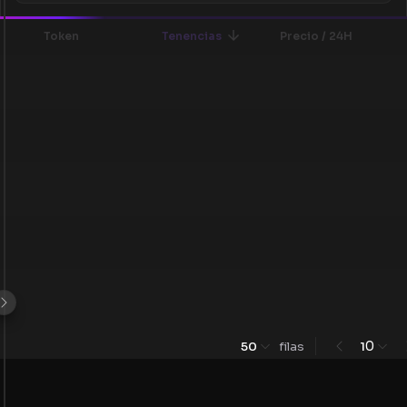
Token
Tenencias
Precio / 24H
0
50
filas
1