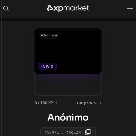
Common
NIV 0
0 / 100 XP
100 para LVL 1
Anónimo
rG3M7L...tXgEZN