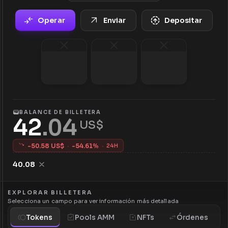
Operar
Enviar
Depositar
BALANCE DE BILLETERA
42
.
04
 US$
-
50.58
US$
·
-
54.61
%
·
24H
40.08
EXPLORAR BILLETERA
Selecciona un campo para ver información más detallada
Tokens
Pools AMM
NFTs
Órdenes