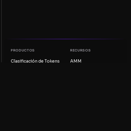
PRODUCTOS
RECURSOS
Clasificación de Tokens
AMM
Clasificación NFT
Blog
Pools AMM
Actualiza tu token
DEX
Intercambio
COMPAÑÍA
APRENDIZAJE
Empleos
Crear una Meme Coin
Términos y condiciones
Crear un Token