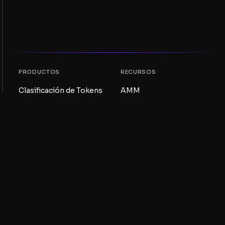
PRODUCTOS
RECURSOS
Clasificación de Tokens
AMM
Clasificación NFT
Blog
Pools AMM
Actualiza tu token
DEX
Intercambio
COMPAÑÍA
APRENDIZAJE
Empleos
Crear una Meme Coin
Términos y condiciones
Crear un Token
Descargo de
Guía de Pools de