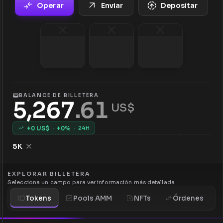
Operar
Enviar
Depositar
BALANCE DE BILLETERA
5,267
.
61
 US$
+
0
US$
·
+
0
%
·
24H
5K
EXPLORAR BILLETERA
Selecciona un campo para ver información más detallada
Tokens
Pools AMM
NFTs
Órdenes