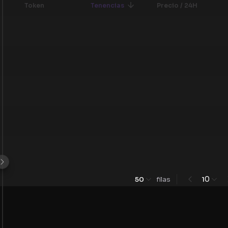
Token
Tenencias
Precio / 24H
0
50
filas
1