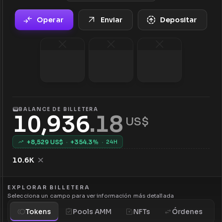
Operar
Enviar
Depositar
BALANCE DE BILLETERA
10,936
.
18
 US$
+
8,529
US$
·
+
354.3
%
·
24H
10.6K
EXPLORAR BILLETERA
Selecciona un campo para ver información más detallada
Tokens
Pools AMM
NFTs
Órdenes