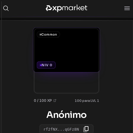
Common
NIV 0
0 / 100 XP
100 para LVL 1
Anónimo
rf2fNX...qGFz8N