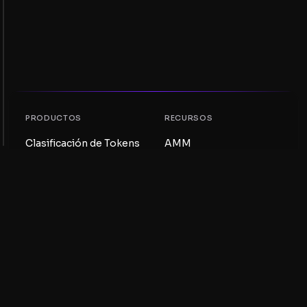
PRODUCTOS
RECURSOS
Clasificación de Tokens
AMM
Clasificación NFT
Blog
Pools AMM
Actualiza tu token
DEX
Intercambio
COMPAÑÍA
APRENDIZAJE
Empleos
Crear una Meme Coin
Términos y condiciones
Crear un Token