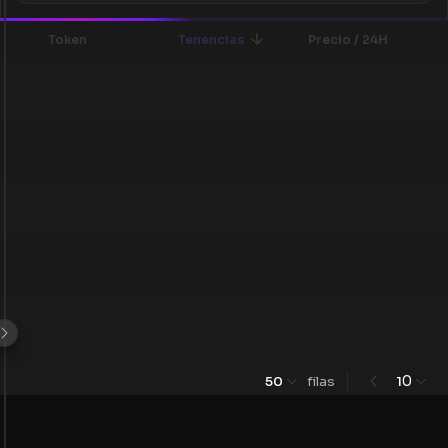
Token
Tenencias
Precio / 24H
0
50
filas
1