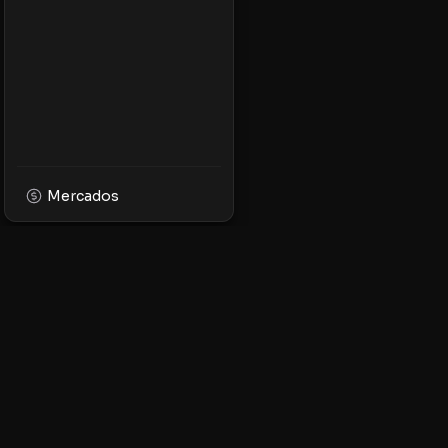
Mercados
XPMarket
Navega por el mundo
facilidad. Descubre, 
tokens en la platafor
ecosistema XRP.