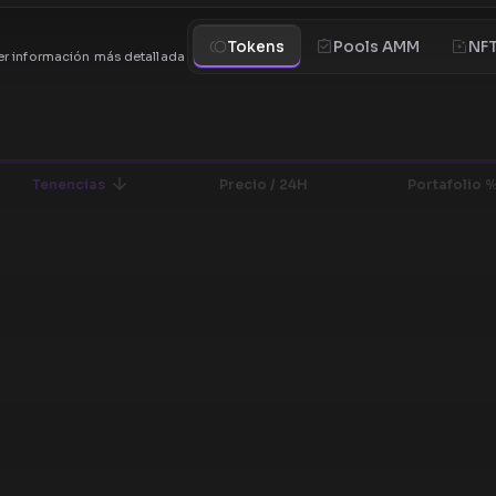
Tokens
Pools AMM
NF
r información más detallada
Tenencias
Precio / 24H
Portafolio 