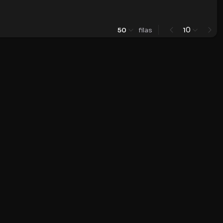
0
50
filas
1