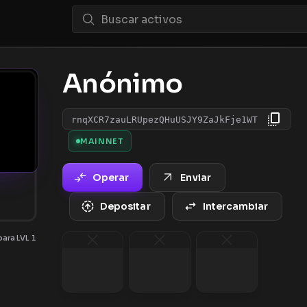
Anónimo
rnqXCR7zauLRUpezQHuUSJY9ZaJkFje1WT
MAINNET
Operar
Enviar
Depositar
Intercambiar
ara LVL 1