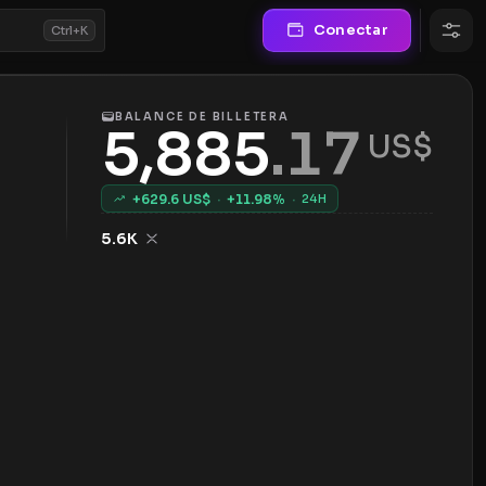
Conectar
Ctrl+K
BALANCE DE BILLETERA
5,885
.
17
 US$
+
629.6
US$
·
+
11.98
%
·
24H
5.6K