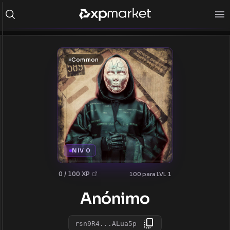
Common
NIV 0
0 / 100 XP
100 para LVL 1
Anónimo
rsn9R4...ALua5p