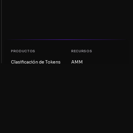
PRODUCTOS
RECURSOS
Clasificación de Tokens
AMM
Clasificación NFT
Blog
Pools AMM
Actualiza tu token
DEX
Intercambio
COMPAÑÍA
APRENDIZAJE
Empleos
Crear una Meme Coin
Términos y condiciones
Crear un Token