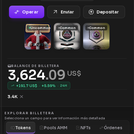
Operar
Enviar
Depositar
Uncommon
Common
Common
BALANCE DE BILLETERA
3,624
.
09
 US$
+
191.7
US$
·
+
5.59
%
·
24H
3.4K
EXPLORAR BILLETERA
Selecciona un campo para ver información más detallada
Tokens
Pools AMM
NFTs
Órdenes