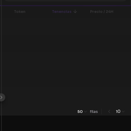
Token
Tenencias
Precio / 24H
0
50
filas
1