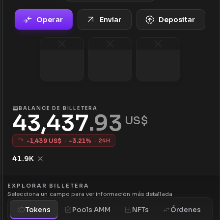
Operar
Enviar
Depositar
BALANCE DE BILLETERA
43,437
.
93
 US$
-
1,439
US$
·
-
3.21
%
·
24H
41.9K
EXPLORAR BILLETERA
Selecciona un campo para ver información más detallada
Tokens
Pools AMM
NFTs
Órdenes