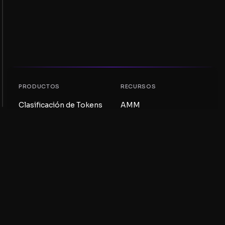
PRODUCTOS
RECURSOS
Clasificación de Tokens
AMM
Clasificación NFT
Blog
Pools AMM
Actualiza tu token
DEX
Intercambio
COMPAÑÍA
APRENDIZAJE
Empleos
Crear una Meme Coin
Términos y condiciones
Crear un Token