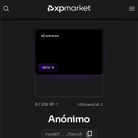
Common
NIV 0
0 / 100 XP
100 para LVL 1
Anónimo
rwsWEF...Z5mssR