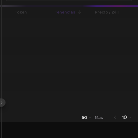
Token
Tenencias
Precio / 24H
0
50
filas
1