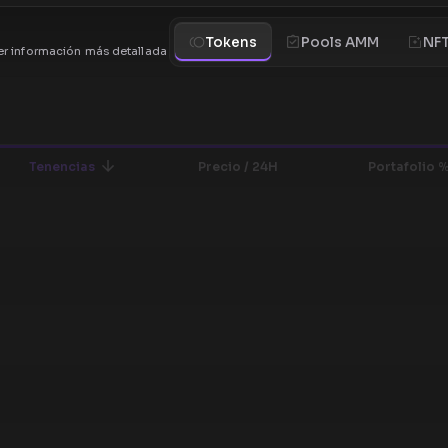
Tokens
Pools AMM
NF
r información más detallada
Tenencias
Precio / 24H
Portafolio 