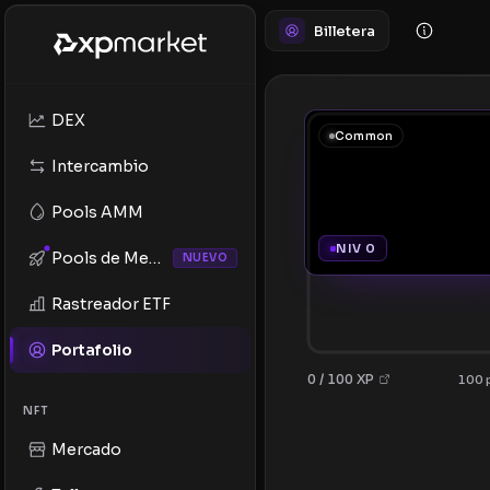
Billetera
DEX
Common
Intercambio
Pools AMM
NIV 0
Pools de Memes
NUEVO
Rastreador ETF
Portafolio
0 / 100 XP
100 p
NFT
Mercado