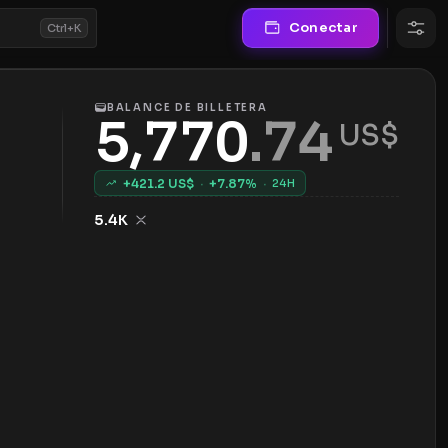
Conectar
Ctrl+K
BALANCE DE BILLETERA
5,770
.
74
 US$
+
421.2
US$
·
+
7.87
%
·
24H
5.4K