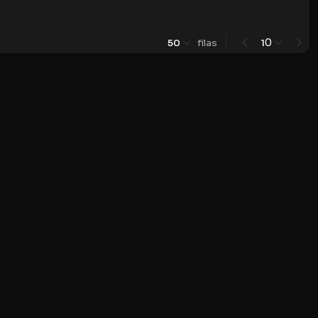
0
50
filas
1