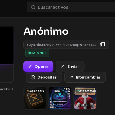
Anónimo
rwyB7d8Jx2ByxG5WbP12T6muqr9r3zYiJJ
MAINNET
Operar
Enviar
Depositar
Intercambiar
ara LVL 1
Legendary
Epic
Uncommon