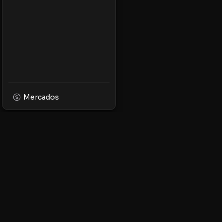
Mercados
XPMarket
Navega por el mundo
facilidad. Descubre, 
tokens en la platafor
ecosistema XRP.