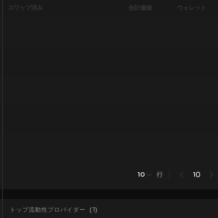
スワップ済み
合計価値
ウォレット
行
0
10
1
トップ流動性プロバイダー
(
1
)