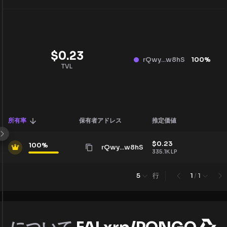
$
0.23
rQwy...w8hS
100
%
TVL
所有率
保有者アドレス
推定価値
$
0.23
100
%
rQwy...w8hS
335.1K
LP
行
5
1
/
1