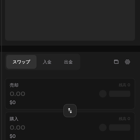
スワップ
入金
出金
売却
残高
0
$
0
購入
残高
0
$
0