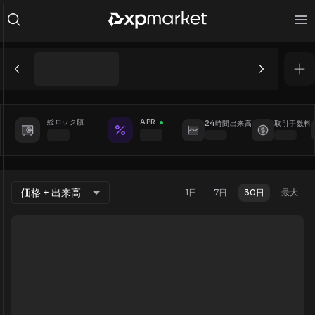
総ロック額
APR
24時間出来高
取引手数料
価格 + 出来高
1日
7日
30日
最大