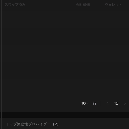
スワップ済み
合計価値
ウォレット
行
0
10
1
トップ流動性プロバイダー
(
2
)