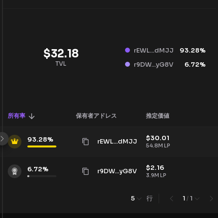
rEWL...dMJJ
93.28
%
$
32.18
TVL
r9DW...yG8V
6.72
%
所有率
保有者アドレス
推定価値
$
30.01
93.28
%
rEWL...dMJJ
54.8M
LP
$
2.16
6.72
%
r9DW...yG8V
3.9M
LP
行
5
1
/
1