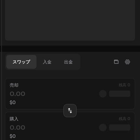
スワップ
入金
出金
売却
残高
0
$
0
購入
残高
0
$
0