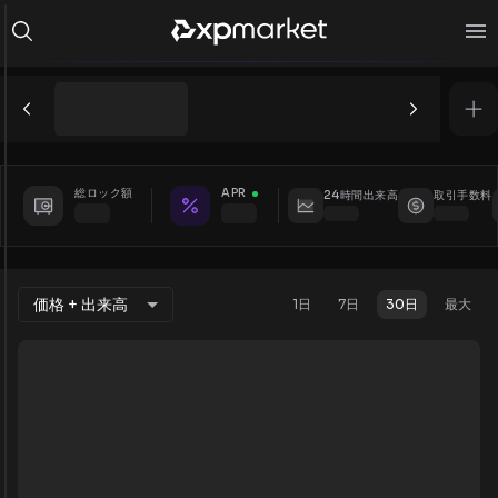
総ロック額
APR
24時間出来高
取引手数料
価格 + 出来高
1日
7日
30日
最大