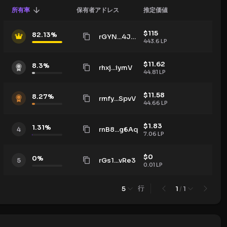
所有率
保有者アドレス
推定価値
$
115
82.13
%
rGYN...4JV5
443.6
LP
$
11.62
8.3
%
rhxj...iymV
44.81
LP
$
11.58
8.27
%
rmfy...SpvV
44.66
LP
$
1.83
1.31
%
rnB8...g6Aq
4
7.06
LP
$
0
0
%
rGs1...vRe3
5
0.01
LP
行
5
1
/
1