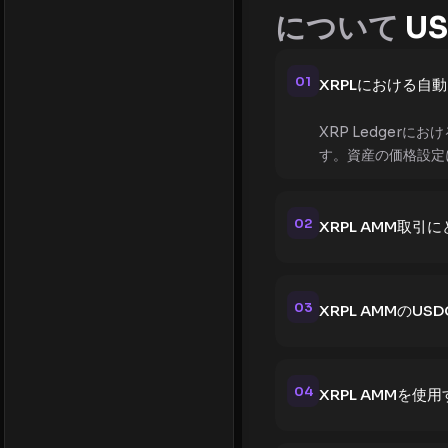
について
US
01
XRPLにおける自
XRP Ledge
す。資産の価格設定
02
XRPL AMM取
03
XRPL AMMのU
04
XRPL AMMを