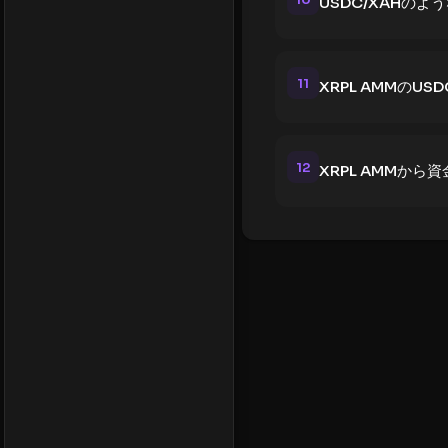
USDC/XAHの
11
XRPL AMMの
12
XRPL AMMか