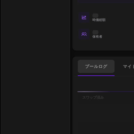
時価総額
保有者
プールログ
マイ
スワップ済み