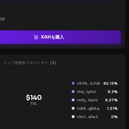
総額
XAHを購入
トップ流動性プロバイダー
(
5
)
rGYN...4JV5
82.13
%
rhxj...iymV
8.3
%
$
140
rmfy...SpvV
8.27
%
TVL
rnB8...g6Aq
1.31
%
rGs1...vRe3
0
%