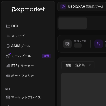
USDC/XAH 流動性プール
DEX
スワップ
総ロック額
AMMプール
ミームプール
新着
価格 + 出来高
ETFトラッカー
ポートフォリオ
NFT
マーケットプレイス