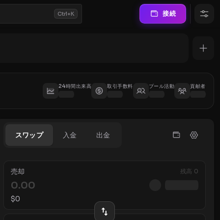
接続
Ctrl+K
24時間出来高
取引手数料
プール活動
貢献者
スワップ
入金
出金
売却
残高
0
$
0