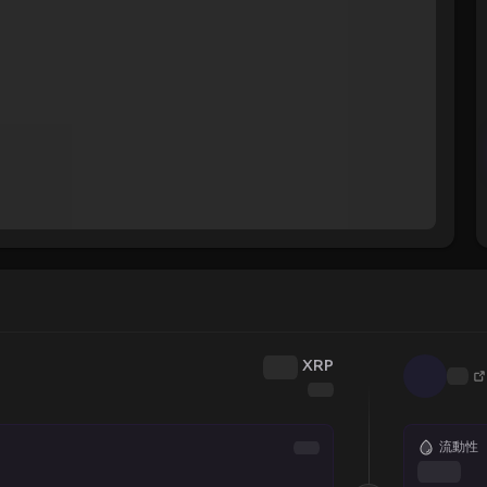
XRP
流動性