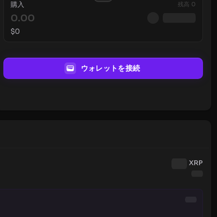
購入
残高
0
$
0
ウォレットを接続
XRP