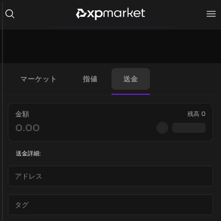
マーケット
指値
送金
金額
残高
0
送金詳細: