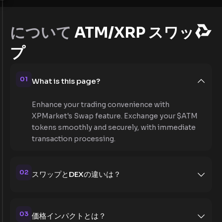
について
ATM/XRP スワッ
プ
01
What is this page?
Enhance your trading convenience with
XPMarket's Swap feature. Exchange your $ATM
tokens smoothly and securely, with immediate
transaction processing.
02
スワップとDEXの違いは？
03
価格インパクトとは？