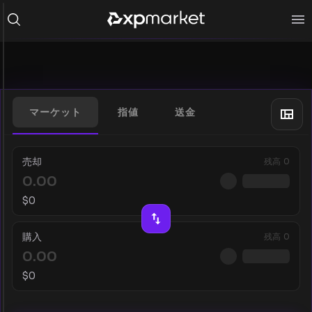
マーケット
指値
送金
売却
残高
0
$
0
購入
残高
0
$
0