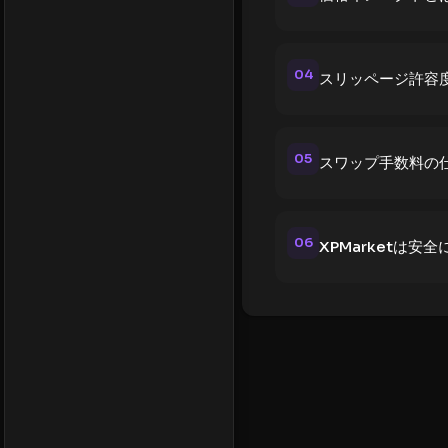
04
スリッページ許容
05
スワップ手数料の
06
XPMarketは安