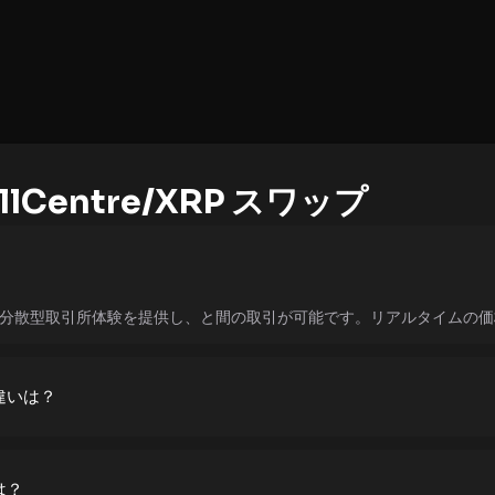
llCentre/XRP スワップ
Swapは分散型取引所体験を提供し、と間の取引が可能です。リアルタイム
違いは？
は？