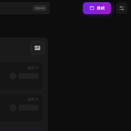
接続
Ctrl+K
残高
0
残高
0