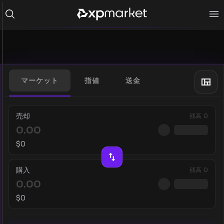
マーケット
指値
送金
売却
残高
0
$
0
購入
残高
0
$
0