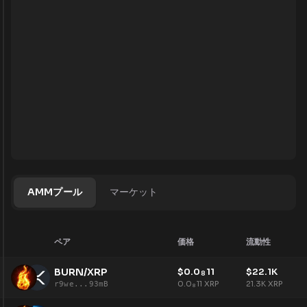
AMMプール
マーケット
ペア
価格
流動性
BURN/XRP
$
0.0
11
$
22.1K
8
0.0
11
XRP
21.3K
XRP
r9we...93mB
8