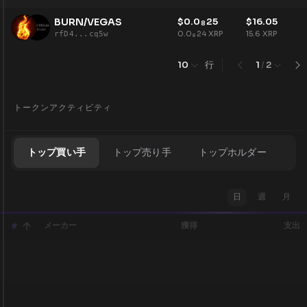
BURN/VEGAS
$
0.0
25
$
16.05
8
0.0
24
XRP
15.6
XRP
rfD4...cq5w
8
行
10
1
/
2
トークンアクティビティ
トップ買い手
トップ売り手
トップホルダー
日
週
月
メーカー
獲得
支出
#