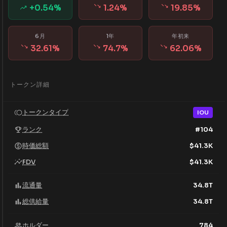
+
0.54
%
1.24
%
19.85
%
6月
1年
年初来
32.61
%
74.7
%
62.06
%
トークン詳細
トークンタイプ
IOU
ランク
#
104
時価総額
$
41.3K
FDV
$
41.3K
流通量
34.8T
総供給量
34.8T
ホルダー
784