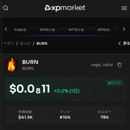
時価総額：
DEX取引量：
NFT取引量：
XRP価格：
/
/
トークン
戻る
すべて
BURN
BURN
rwgN...HSkd
BURN
ライブ
$
0.0
11
8
+
0.2
% (1日)
時価総額
ランク
ホルダー
$
41.3K
#
104
784