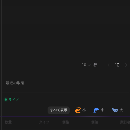
行
0
10
1
最近の取引
ライブ
すべて表示
小
中
大
数量
タイプ
価格
価値
実行