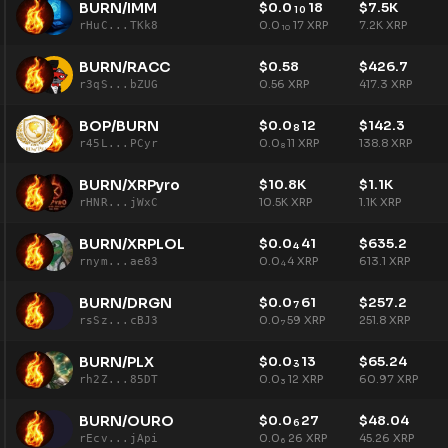
BURN/IMM
$
0.0
18
$
7.5K
10
0.0
17
XRP
7.2K
XRP
rHuC...TKk8
10
BURN/RACC
$
0.58
$
426.7
0.56
XRP
417.3
XRP
r3qS...bZUG
BOP/BURN
$
0.0
12
$
142.3
8
0.0
11
XRP
138.8
XRP
r45L...PCyr
8
BURN/XRPyro
$
10.8K
$
1.1K
10.5K
XRP
1.1K
XRP
rHNR...jWxC
BURN/XRPLOL
$
0.0
41
$
635.2
4
0.0
4
XRP
613.1
XRP
rnym...ae83
4
BURN/DRGN
$
0.0
61
$
257.2
7
0.0
59
XRP
251.8
XRP
rsSz...cBJ3
7
BURN/PLX
$
0.0
13
$
65.24
3
0.0
12
XRP
60.97
XRP
rh2Z...85DT
3
BURN/OURO
$
0.0
27
$
48.04
6
0.0
26
XRP
45.26
XRP
rEcv...jApi
6