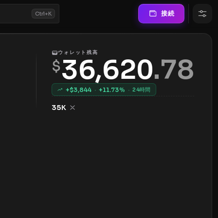
接続
Ctrl+K
ウォレット残高
36,620
.
78
$
+$
3,844
·
+
11.73
%
·
24時間
35K