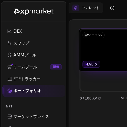
ウォレット
DEX
Common
スワップ
AMMプール
LVL 0
ミームプール
新着
ETFトラッカー
ポートフォリオ
0 / 100 XP
LVL
NFT
マーケットプレイス