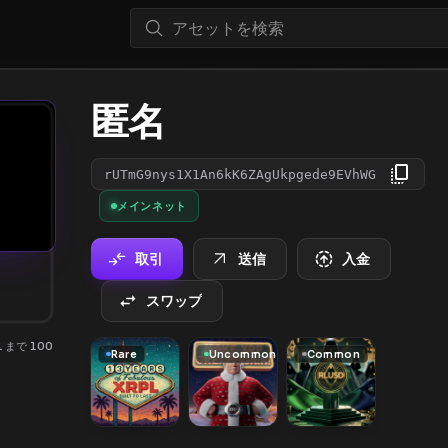
匿名
rUTmG9nys1X1An6kK6ZAgUkpgede9EVhWG
メインネット
取引
送信
入金
スワップ
 1 まで 100
Rare
Uncommon
Common