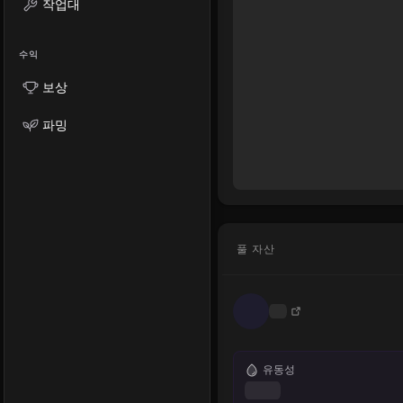
작업대
수익
보상
파밍
풀 자산
유동성