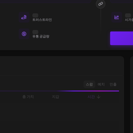
트러스트라인
시가
유통 공급량
스왑
예치
인출
총 가치
지갑
시간