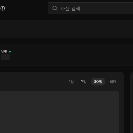
APR
1일
7일
30일
최대