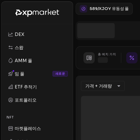
589/XJOY 유동성 풀
DEX
스왑
총 예치 가치
AMM 풀
밈 풀
새로운
가격 + 거래량
ETF 추적기
포트폴리오
NFT
마켓플레이스