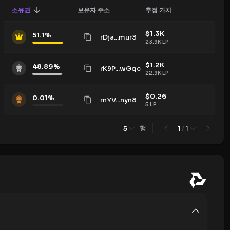
소유권
보유자 주소
추정 가치
$
1.3K
51.1
%
rDja...mur3
23.9K
LP
$
1.2K
48.89
%
rK9P...wGqc
22.9K
LP
$
0.26
0.01
%
rnYV...nyn8
5
LP
행
5
1
/
1