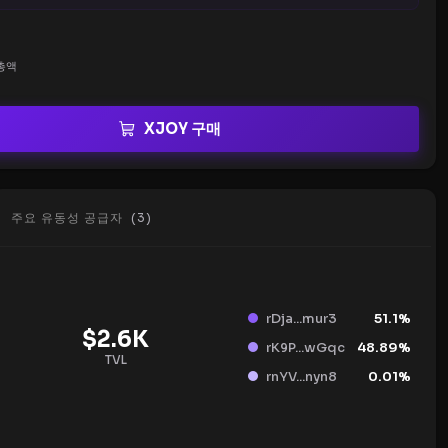
총액
XJOY 구매
주요 유동성 공급자
(
3
)
rDja...mur3
51.1
%
$
2.6K
rK9P...wGqc
48.89
%
TVL
rnYV...nyn8
0.01
%