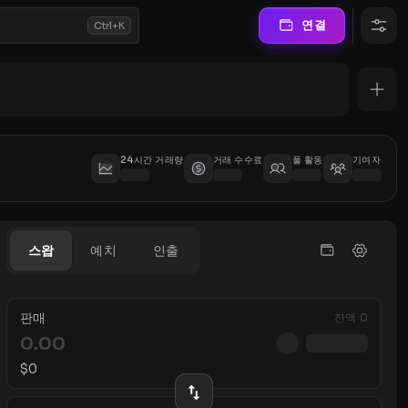
연결
Ctrl+K
24시간 거래량
거래 수수료
풀 활동
기여자
스왑
예치
인출
판매
잔액
0
$
0