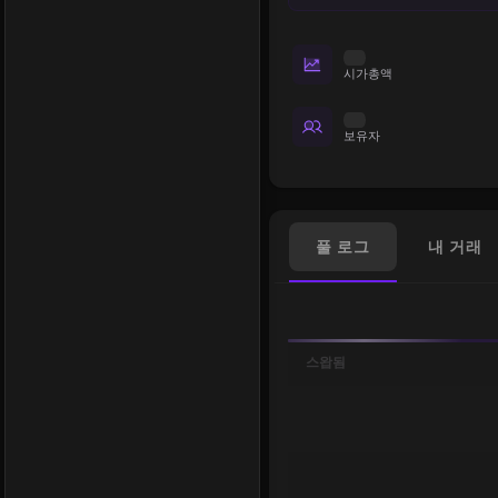
시가총액
보유자
풀 로그
내 거래
스왑됨