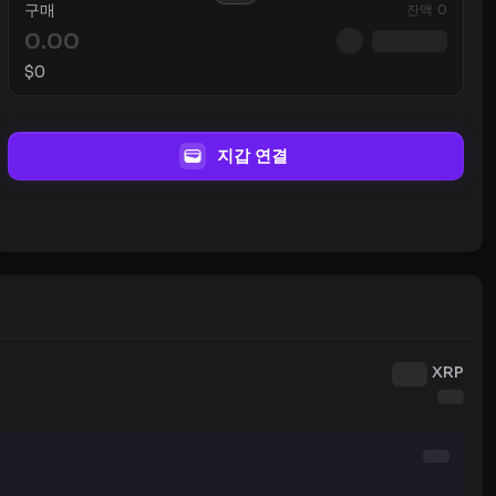
구매
잔액
0
$
0
지갑 연결
XRP