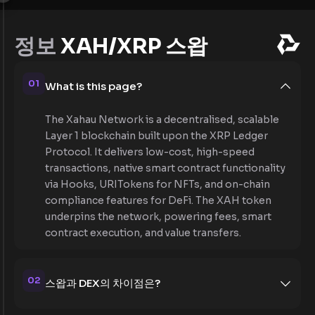
정보
XAH/XRP 스왑
01
What is this page?
The Xahau Network is a decentralised, scalable
Layer 1 blockchain built upon the XRP Ledger
Protocol. It delivers low-cost, high-speed
transactions, native smart contract functionality
via Hooks, URITokens for NFTs, and on-chain
compliance features for DeFi. The XAH token
underpins the network, powering fees, smart
contract execution, and value transfers.
02
스왑과 DEX의 차이점은?