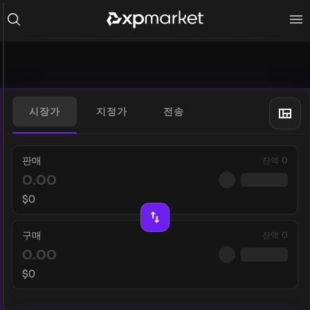
시장가
지정가
전송
판매
잔액
0
$
0
구매
잔액
0
$
0