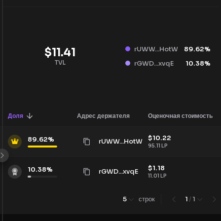
rUWW...HotW
89.62
%
$
11.41
TVL
rGWD...xvqE
10.38
%
Доля
Адрес держателя
Оценочная стоимость
$
10.22
89.62
%
rUWW...HotW
95.11
LP
$
1.18
10.38
%
rGWD...xvqE
11.01
LP
5
строк
1
/
1