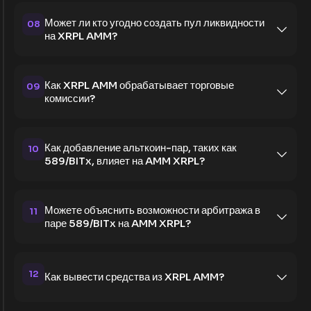
Может ли кто угодно создать пул ликвидности
08
на XRPL AMM?
Как XRPL AMM обрабатывает торговые
09
комиссии?
Как добавление альткоин-пар, таких как
10
589/BITx, влияет на AMM XRPL?
Можете объяснить возможности арбитража в
11
паре 589/BITx на AMM XRPL?
12
Как вывести средства из XRPL AMM?