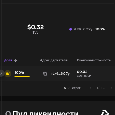
$
0.32
rLx9...8C7y
100
%
TVL
Доля
Адрес держателя
Оценочная стоимость
$
0.32
100
%
rLx9...8C7y
305.3K
LP
5
строк
1
/
1
О
Пул ликвидности