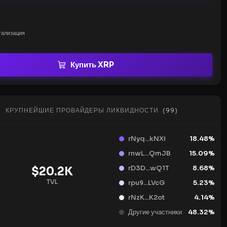
тализация
Купить XRP
КРУПНЕЙШИЕ ПРОВАЙДЕРЫ ЛИКВИДНОСТИ
(
99
)
rNyq...kNXi
18.48
%
rnwL...QmJB
15.09
%
rD3D...wQ1T
8.68
%
$
20.2K
TVL
rpu9...LVcG
5.23
%
rNzK...K2ot
4.14
%
Другие участники
48.32
%