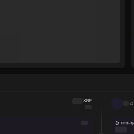
XRP
Ликвид