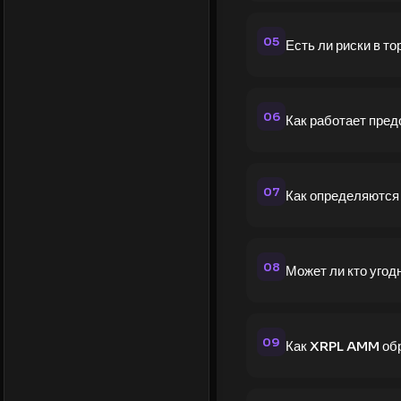
05
Есть ли риски в 
06
Как работает пре
07
Как определяются
08
Может ли кто уго
09
Как XRPL AMM обр