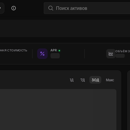
P
НАЯ СТОИМОСТЬ
APR
ОБЪЁМ З
1Д
7Д
30Д
Макс