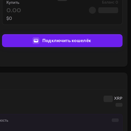
Купить
Баланс
0
$
0
Подключить кошелёк
XRP
ность