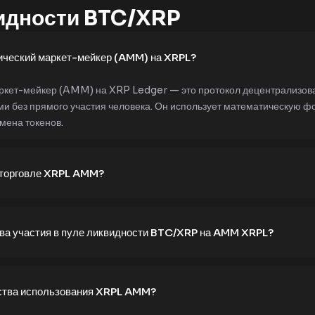
идности BTC/XRP
тический маркет-мейкер (AMM) на XRPL?
ркет-мейкер (AMM) на XRP Ledger — это протокол децентрализова
и без прямого участия человека. Он использует математическую ф
мена токенов.
в торговле XRPL AMM?
ва участия в пуле ликвидности BTC/XRP на AMM XRPL?
ства использования XRPL AMM?