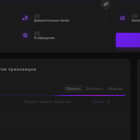
Доверительные линии
Капи
В обращении
ои транзакции
Обмены
Депозиты
Выводы
Общая стоимость
Кошелёк
Время