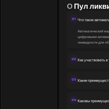
О
Пул ликв
01
Что такое автома
Автоматический ма
цифровыми активам
ликвидности для об
02
Как участвовать 
03
Какие преимущест
04
Каковы преимуще