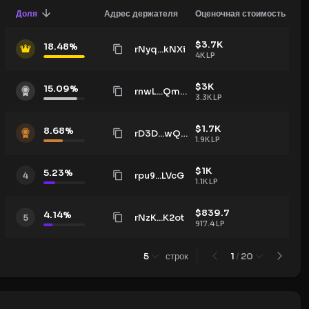
Доля
Адрес держателя
Оценочная стоимость
$
3.7K
18.48
%
rNyq...kNXi
4K
LP
$
3K
15.09
%
rnwL...QmJB
3.3K
LP
$
1.7K
8.68
%
rD3D...wQ1T
1.9K
LP
$
1K
5.23
%
rpu9...LVcG
4
1.1K
LP
$
839.7
4.14
%
rNzK...K2ot
5
917.4
LP
5
строк
1
/
20