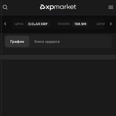
ЦЕНА:
0.0
43
XRP
ОБЪЁМ:
158.9M
ЦЕНА 24Ч:
4
График
Книга ордеров