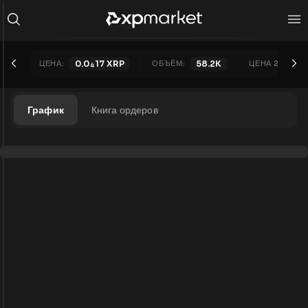
ЦЕНА:
0.0
17
XRP
ОБЪЁМ:
58.2K
ЦЕНА 24Ч:
0
4
График
Книга ордеров