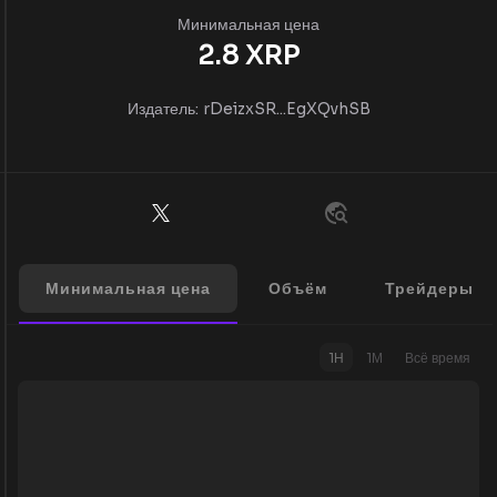
Минимальная цена
2.8
XRP
Издатель:
rDeizxSR...EgXQvhSB
Минимальная цена
Объём
Трейдеры
1Н
1М
Всё время