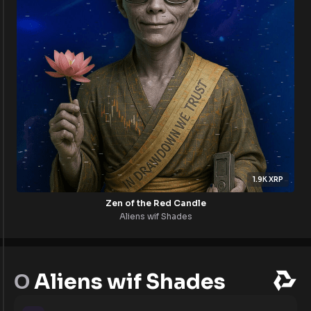
1.9K
XRP
Zen of the Red Candle
Aliens wif Shades
О
Aliens wif Shades