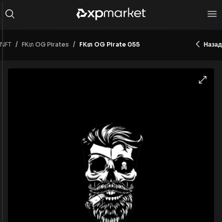
/
/
NFT
FK₥ OG Pirate 055
Назад
FK₥ OG Pirates