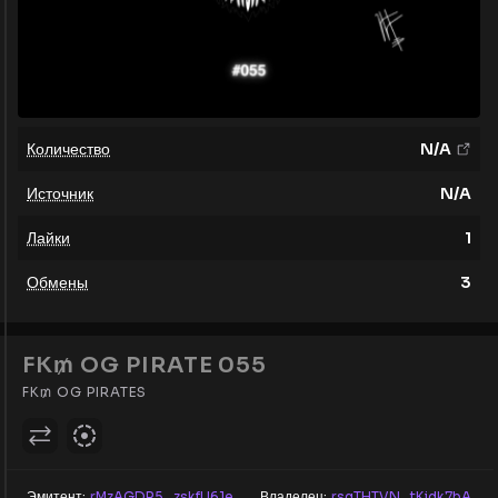
Количество
N/A
Источник
N/A
Лайки
1
Обмены
3
FK₥ OG PIRATE 055
FK₥ OG PIRATES
Эмитент:
rMzAGDR5...zskfU61e
Владелец:
rsgTHTVN...tKjdk7bA