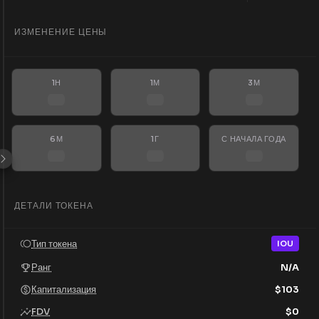
ИЗМЕНЕНИЕ ЦЕНЫ
1Н
1М
3М
6М
1Г
С НАЧАЛА ГОДА
ДЕТАЛИ ТОКЕНА
Тип токена
IOU
Ранг
N/A
Капитализация
$
103
FDV
$
0