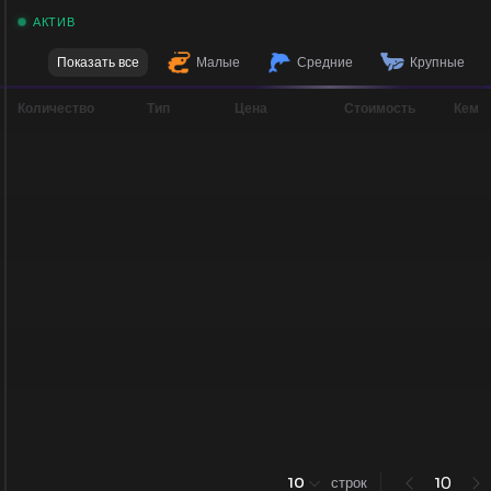
АКТИВ
Показать все
Малые
Средние
Крупные
Количество
Тип
Цена
Стоимость
Кем
0
10
строк
1