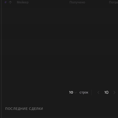
#
Мейкер
Получено
Потр
0
10
строк
1
ПОСЛЕДНИЕ СДЕЛКИ