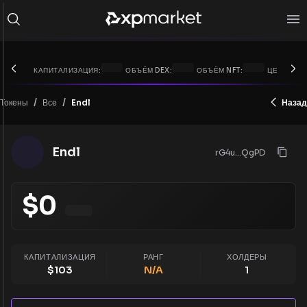
КАПИТАЛИЗАЦИЯ:
ОБЪЁМ DEX:
ОБЪЁМ NFT:
ЦЕНА XRP:
/
/
Токены
Endl
Назад
Все
Endl
rG4u...QgPD
$
0
КАПИТАЛИЗАЦИЯ
РАНГ
ХОЛДЕРЫ
$
103
N/A
1