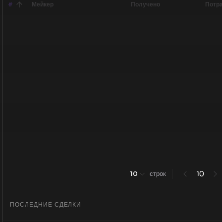
#
Мейкер
Получено
Потр
0
10
строк
1
ПОСЛЕДНИЕ СДЕЛКИ