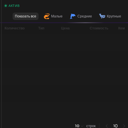
АКТИВ
Показать все
Малые
Средние
Крупные
Количество
Тип
Цена
Стоимость
Кем
0
10
строк
1