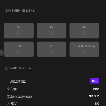
ИЗМЕНЕНИЕ ЦЕНЫ
1Н
1М
3М
6М
1Г
С НАЧАЛА ГОДА
ДЕТАЛИ ТОКЕНА
Тип токена
IOU
Ранг
N/A
Капитализация
$
3.9M
FDV
$
0