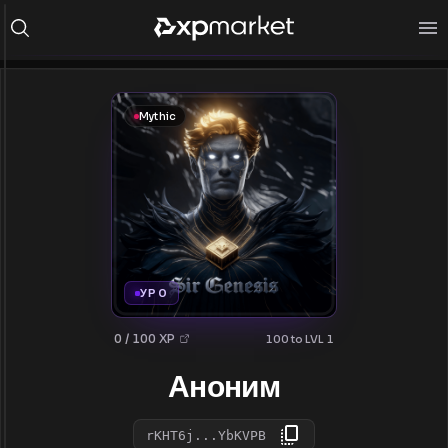
Mythic
УР 0
0 / 100 XP
100 to LVL 1
Аноним
rKHT6j...YbKVPB