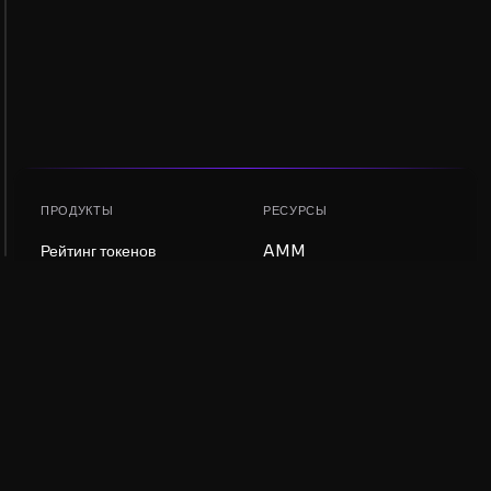
ПРОДУКТЫ
РЕСУРСЫ
Рейтинг токенов
AMM
Рейтинг NFT
Блог
AMM-пулы
Обновить токен
DEX
Обмен
КОМПАНИЯ
ОБУЧЕНИЕ
Вакансии
Создать мем-коин