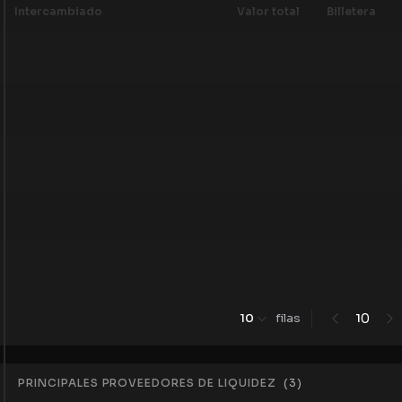
Intercambiado
Valor total
Billetera
0
10
filas
1
PRINCIPALES PROVEEDORES DE LIQUIDEZ
(
3
)