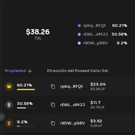
rpbq...RFQt
60.21
%
$
38.26
rEWL...dMJJ
30.58
%
TVL
r9DW...yG8V
9.2
%
Propiedad
Dirección del Poseedor
Valor Est.
$
23.04
60.21
%
rpbq...RFQt
60.5K
LP
$
11.7
30.58
%
rEWL...dMJJ
30.7K
LP
$
3.52
9.2
%
r9DW...yG8V
9.2K
LP