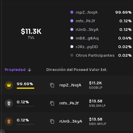
rspZ...NojA
99.69
%
rnfn...PkJf
0.12
%
rUnG...3kyA
0.12
%
$
11.3K
TVL
rnB8...g6Aq
0.04
%
rJRz...pyDD
0.02
%
Otros Participantes
0.02
%
Propiedad
Dirección del Poseedor
Valor Est.
$
11.2K
99.69
%
rspZ...NojA
500B
LP
$
13.58
0.12
%
rnfn...PkJf
595.5M
LP
$
13.58
0.12
%
rUnG...3kyA
580.4M
LP