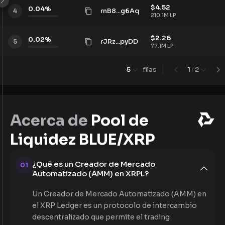
$
4.52
0.04
%
rnB8...g6Aq
4
210.1M
LP
$
2.26
0.02
%
rJRz...pyDD
5
77.1M
LP
5
filas
1
/
2
Acerca de
Pool de
Liquidez BLUE/XRP
¿Qué es un Creador de Mercado
01
Automatizado (AMM) en XRPL?
Un Creador de Mercado Automatizado (AMM) en
el XRP Ledger es un protocolo de intercambio
descentralizado que permite el trading