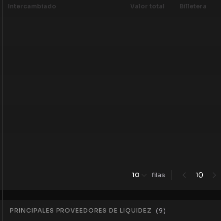
Intercambiado
Valor total
Billetera
0
10
filas
1
PRINCIPALES PROVEEDORES DE LIQUIDEZ
(
9
)