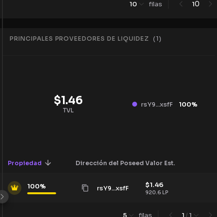
0
10
filas
1
PRINCIPALES PROVEEDORES DE LIQUIDEZ
(
1
)
$
1.46
rsY9...xsfF
100
%
TVL
Propiedad
Dirección del Poseedor
Valor Est.
$
1.46
100
%
rsY9...xsfF
920.6
LP
5
filas
1
/
1