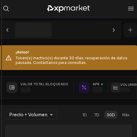
¡Aviso!
Token(s) inactivo(s) durante 30 días; recuperación de datos
pausada. Contáctanos para consultas.
VALOR TOTAL BLOQUEADO
APR
VOLUMEN
Precio + Volumen
1D
7D
30D
Máx