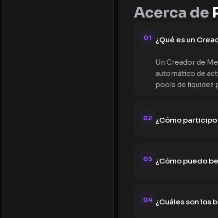
Acerca de
P
01
¿Qué es un Crea
Un Creador de Mer
automático de acti
pools de liquidez 
02
¿Cómo participo 
03
¿Cómo puedo bene
04
¿Cuáles son los 