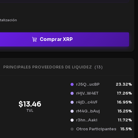
talización
Comprar XRP
PRINCIPALES PROVEEDORES DE LIQUIDEZ
(
13
)
rJ5Q...ucBP
23.32
%
rHjV...W4ET
17.26
%
r4jD...c4VF
16.95
%
$
13.46
TVL
rM4G...bAuj
15.25
%
r3hn...Aaki
11.72
%
Otros Participantes
15.5
%