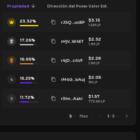
Propiedad
Dirección del Poseedor
Valor Est.
$
3.13
23.32
%
rJ5Q...ucBP
1.5M
LP
$
2.32
17.26
%
rHjV...W4ET
1.1M
LP
$
2.28
16.95
%
r4jD...c4VF
1.1M
LP
$
2.05
15.25
%
rM4G...bAuj
4
1M
LP
$
1.57
11.72
%
r3hn...Aaki
5
772.5K
LP
5
filas
1
/
3