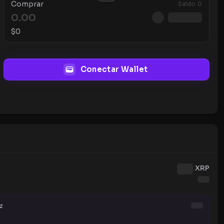
Comprar
Saldo
0
$
0
Conectar Wallet
XRP
z