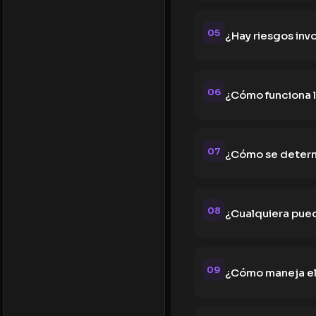
05
¿Hay riesgos inv
06
¿Cómo funciona l
07
¿Cómo se determ
08
¿Cualquiera pued
09
¿Cómo maneja el