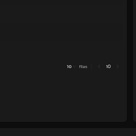
0
10
filas
1