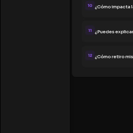
10
¿Cómo impacta la
11
¿Puedes explicar
12
¿Cómo retiro mi