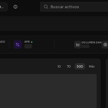
Pool de Liquidez HADALITE/XRP
ADO
APR
VOLUMEN 24H
1D
7D
30D
Máx