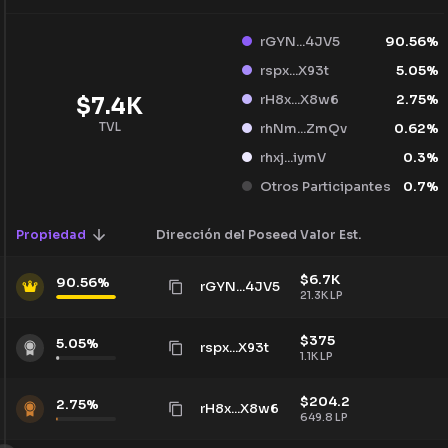
rGYN...4JV5
90.56
%
rspx...X93t
5.05
%
rH8x...X8w6
2.75
%
$
7.4K
TVL
rhNm...ZmQv
0.62
%
rhxj...iymV
0.3
%
Otros Participantes
0.7
%
Propiedad
Dirección del Poseedor
Valor Est.
$
6.7K
90.56
%
rGYN...4JV5
21.3K
LP
$
375
5.05
%
rspx...X93t
1.1K
LP
$
204.2
2.75
%
rH8x...X8w6
649.8
LP