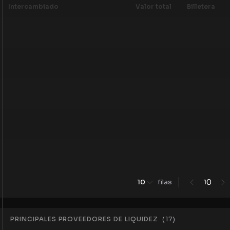
Intercambiado
Valor total
Billetera
0
10
filas
1
PRINCIPALES PROVEEDORES DE LIQUIDEZ
(
17
)