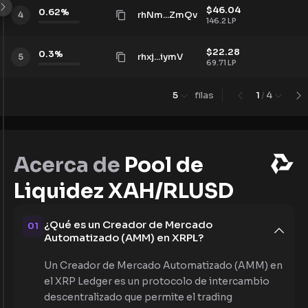
$
46.04
0.62
%
rhNm...ZmQv
4
146.2
LP
$
22.28
0.3
%
rhxj...iymV
5
69.71
LP
5
filas
1
/
4
Acerca de
Pool de
Liquidez XAH/RLUSD
¿Qué es un Creador de Mercado
01
Automatizado (AMM) en XRPL?
Un Creador de Mercado Automatizado (AMM) en
el XRP Ledger es un protocolo de intercambio
descentralizado que permite el trading