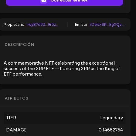
Conectar Wallet
Propietario:
rwyB7d8J...9r3zYiJJ
Emisor:
rDeizxSR...EgXQvhSB
DESCRIPCIÓN
A commemorative NFT celebrating the exceptional
success of the XRP ETF — honoring XRP as the King of
ETF performance.
ATRIBUTOS
TIER
Legendary
DAMAGE
0.14652754