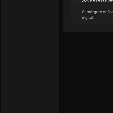
¿Qué es esta pá
Sumérgete en los 
digital.