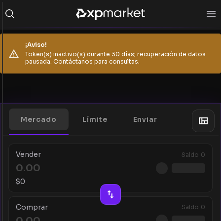
¡Aviso!
Token(s) inactivo(s) durante 30 días; recuperación de datos
pausada. Contáctanos para consultas.
Mercado
Límite
Enviar
Vender
Saldo
0
$
0
Comprar
Saldo
0