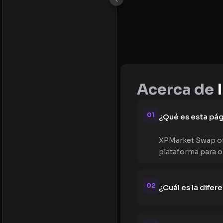
Acerca de
I
01
¿Qué es esta pág
XPMarket Swap ofr
plataforma para o
02
¿Cuál es la difer