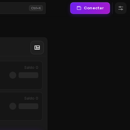
Conectar
Ctrl+K
Saldo
0
Saldo
0