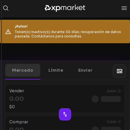
¡Aviso!
Token(s) inactivo(s) durante 30 días; recuperación de datos
pausada. Contáctanos para consultas.
Mercado
Límite
Enviar
Vender
Saldo
0
$
0
Comprar
Saldo
0