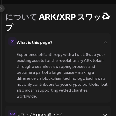
について
ARK/XRP スワッ
プ
01
What is this page?
Experience philanthropy with a twist. Swap your
existing assets for the revolutionary ARK token
through a seamless swapping process and
become a part of a larger cause - making a
difference via blockchain technology. Each swap
not only contributes to your crypto portfolio, but
also aids in supporting vetted charities
worldwide.
02
スワップとDEXの違いは？