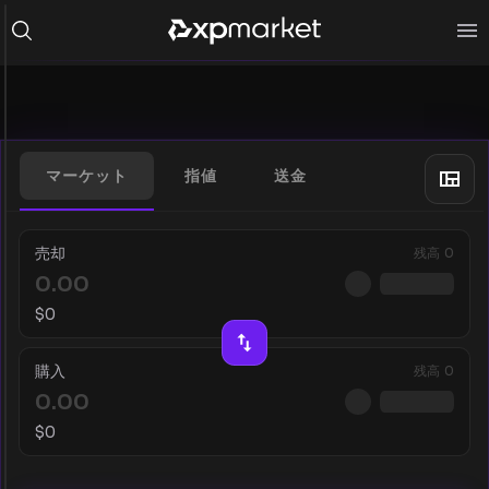
マーケット
指値
送金
売却
残高
0
$
0
購入
残高
0
$
0