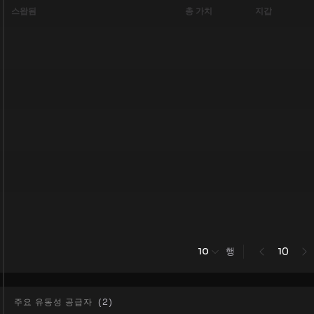
스왑됨
총 가치
지갑
행
0
10
1
주요 유동성 공급자
(
2
)