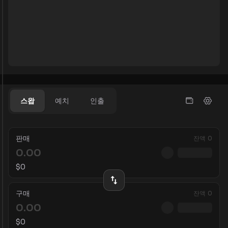
스왑
예치
인출
판매
잔액
0
$
0
구매
잔액
0
$
0