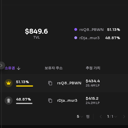
rsQ8...PBWN
51.13
%
$
849.6
TVL
rDja...mur3
48.87
%
소유권
보유자 주소
추정 가치
$
434.4
51.13
%
rsQ8...PBWN
25.4M
LP
$
415.2
48.87
%
rDja...mur3
24.2M
LP
행
5
1
/
1