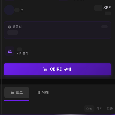
XRP
유동성
시가총액
CBIRD 구매
풀 로그
내 거래
스왑
예치
인출