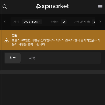
가격:
0.0
13
XRP
거래량:
0
가격 24시간:
0.0
13
4
4
알림!
토큰이 30일간 비활성 상태입니다. 데이터 조회가 일시 중지되었습니다.
문의 사항은 연락 바랍니다.
차트
오더북