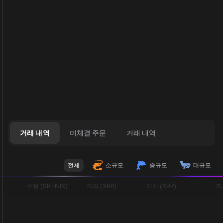
거래 내역
미체결 주문
거래 내역
전체
소규모
중규모
대규모
수량 ($PHNIX)
가격 (XRP)
가치 (XRP)
지