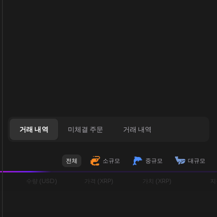
거래 내역
미체결 주문
거래 내역
전체
소규모
중규모
대규모
수량 (USD)
가격 (XRP)
가치 (XRP)
지